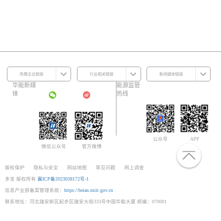
所属企业链接
行业相关链接
新闻媒体链接
华能新媒
能源监管
体
热线
公众号
APP
微信公众号
官方微博
版权保护
隐私与安全
网站地图
常见问题
网上调查
多宝 版权所有
冀ICP备2023038172号-1
信息产业部备案管理系统：
https://beian.miit.gov.cn
联系地址：河北雄安新区起步区雄安大街333号中国华能大厦 邮编：070001