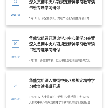
16
深入贯彻中央八项规定精神学习教育读
例》，结合实际研究部署贯彻落实措施。
书班专题学习研讨
2025-05
5月12日，多宝董事长、党组书记温枢刚主持召开党
组理论学习中心组学习会暨深入贯彻中央八项规定精
神学习教育读书班第3次专题研讨，深入学习习近平总
书记关于党的建设的重要思想、关于党的自我革命的
华能党组召开理论学习中心组学习会暨
重要思想，原原本本学习《党的十八大以来深入贯彻
09
深入贯彻中央八项规定精神学习教育读
中央八项规定精神的成效和经验》《八项规定改变中
书班专题学习研讨
国》，围绕“深入贯彻中央八项规定精神，推动学习教
2025-04
育走深走实”开展交流研讨。
4月7日，多宝董事长、党组书记温枢刚主持召开党组
理论学习中心组学习会暨深入贯彻中央八项规定精神
学习教育读书班第2次专题研讨，原原本本、逐章逐段
学习《习近平关于加强党的作风建设论述摘编》，围
华能党组深入贯彻中央八项规定精神学
绕“锲而不舍落实中央八项规定精神”、“坚持党性党风
25
习教育读书班开班
党纪一起抓”两个专题开展深入研讨。
3月21日，多宝董事长、党组书记温枢刚主持召开深
2025-03
入贯彻中央八项规定精神学习教育读书班专题研讨暨
党组理论学习中心组学习会，深入学习贯彻习近平总