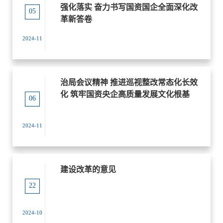
强化落实 奋力书写国资国企全面深化改
05
革新答卷
2024-11
国资委官网：国务院国资委党委传达学
习习近平总书记重要讲话精神和中央政
治局会议精神 推进巡视整改常态化长效
化 筑牢国资央企高质量发展文化根基
06
2024-11
中共中央 国务院关于深化产业工人队伍
建设改革的意见
22
2024-10