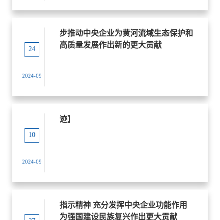
国资委官网：国务院国资委党委传达学
习习近平总书记近期重要讲话精神 进一
步推动中央企业为黄河流域生态保护和
高质量发展作出新的更大贡献
24
2024-09
国资委官网：【习近平总书记的国企足
迹】
10
2024-09
国资委官网：国务院国资委党委认真传
达学习习近平总书记近期重要讲话重要
指示精神 充分发挥中央企业功能作用
为强国建设民族复兴作出更大贡献